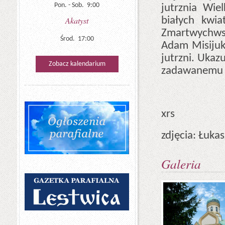
Pon. - Sob. 9:00
jutrznia Wie
białych kwi
Akatyst
Zmartwychwsta
Środ. 17:00
Adam Misijuk,
jutrzni. Ukaz
Zobacz kalendarium
zadawanemu p
xrs
zdjęcia: Łukas
Galeria