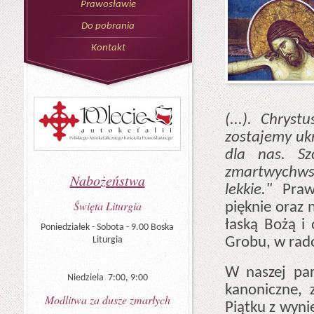
Prawosławie
Do pobrania
Kontakt
(...). Chrys
zostajemy ukr
dla nas. Sz
zmartwychwst
Nabożeństwa
lekkie."
Praw
Święta Liturgia
pięknie oraz 
łaską Bożą i
Poniedziałek - Sobota - 9.00 Boska
Grobu, w rad
Liturgia
W naszej par
Niedziela 7:00, 9:00
kanoniczne, 
Modlitwa za dusze zmarłych
Piątku z wyni