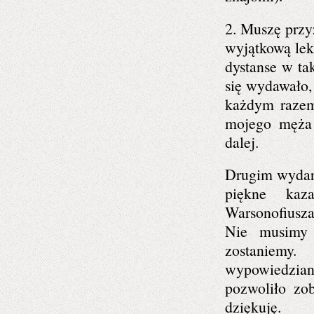
2. Muszę przy
wyjątkową lek
dystanse w ta
się wydawało, 
każdym razem 
mojego męża 
dalej.
Drugim wydarz
piękne kaz
Warsonofiusza
Nie musimy 
zostaniemy
wypowiedziany
pozwoliło zob
dziękuję.