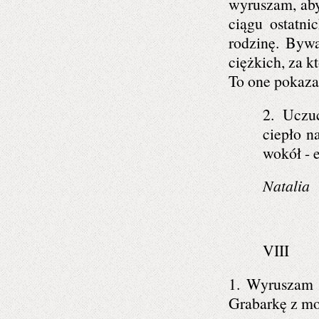
wyruszam, aby
ciągu ostatni
rodzinę. Bywa
ciężkich, za k
To one pokazał
2. Uczuc
ciepło n
wokół - 
Natalia
VIII
1. Wyruszam 
Grabarkę z mo