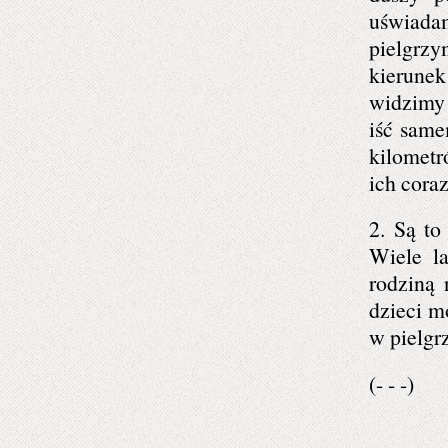
uświadam
pielgrz
kierunek
widzimy 
iść same
kilometr
ich cora
2. Są to
Wiele l
rodziną 
dzieci mo
w pielgr
(- - -)