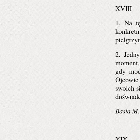
XVIII
1. Na t
konkretn
pielgrzy
2. Jedn
moment, 
gdy mod
Ojcowie
swoich s
doświad
Basia M.
XIX