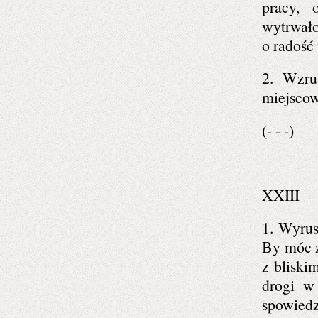
pracy, 
wytrwało
o radość
2. Wzrus
miejscow
(- - -)
XXIII
1. Wyrus
By móc z
z bliski
drogi w
spowiedz