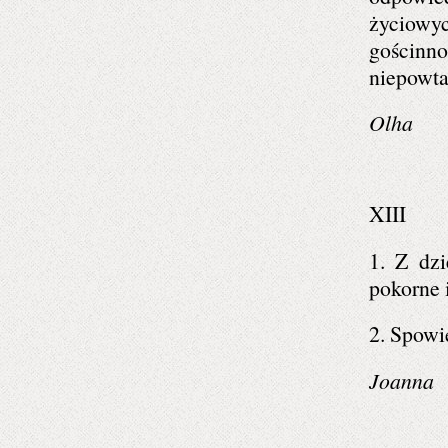
życiowy
gościnno
niepowta
Olha
XIII
1. Z dz
pokorne 
2. Spowi
Joanna