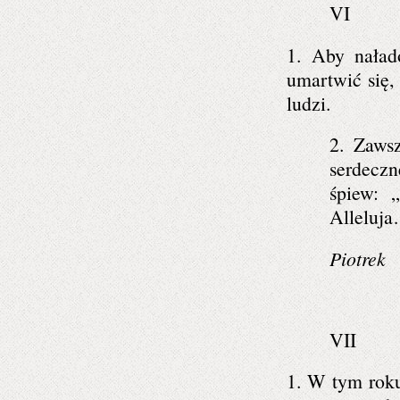
VI
1. Aby naład
umartwić się,
ludzi.
2. Zaws
serdecz
śpiew: 
Alleluja
Piotrek
VII
1. W tym roku