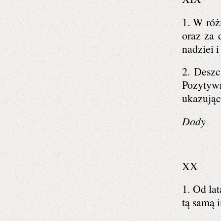
1. W róż
oraz za 
nadziei i
2. Deszc
Pozytyw
ukazując
Dody
XX
1. Od la
tą samą i