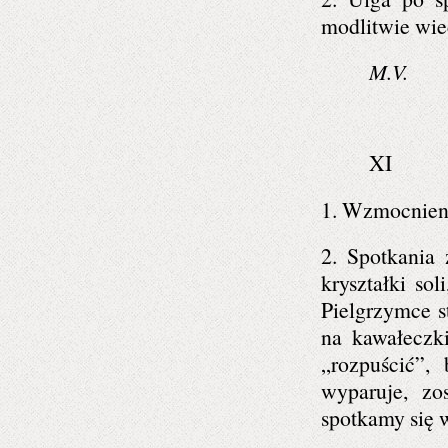
modlitwie wie
M.V.
XI
1. Wzmocnienie
2. Spotkania 
kryształki sol
Pielgrzymce s
na kawałeczki
„rozpuścić”,
wyparuje, zo
spotkamy się w 