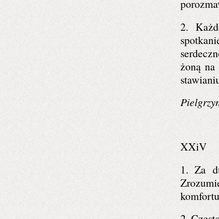
porozmaw
2. Każd
spotkan
serdecz
żoną na 
stawiani
Pielgrzy
XXiV
1. Za d
Zrozumi
komfortu
2. Częst