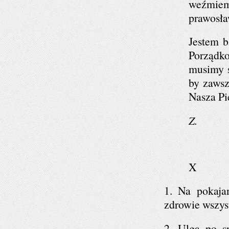
weźmiemy
prawosł
Jestem b
Porządko
musimy s
by zawsz
Nasza Pi
Z.
X
1. Na pokaja
zdrowie wszyst
2. Ulga po s