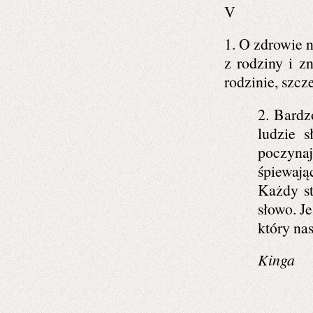
V
1. O zdrowie n
z rodziny i z
rodzinie, szcz
2. Bardz
ludzie s
poczynaj
śpiewają
Każdy st
słowo. J
który na
Kinga