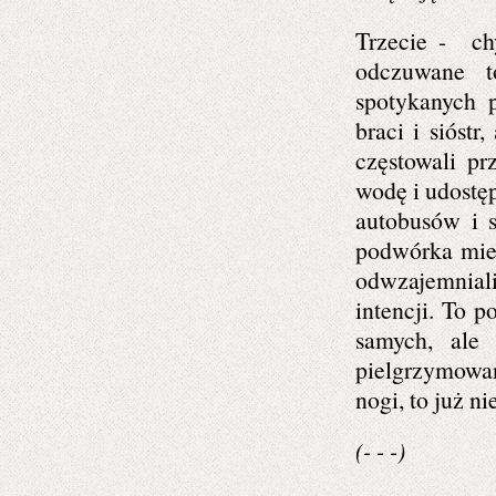
Trzecie - chy
odczuwane t
spotykanych 
braci i sióstr
częstowali p
wodę i udostęp
autobusów i 
podwórka mies
odwzajemniali
intencji. To 
samych, ale
pielgrzymowa
nogi, to już n
(- - -)