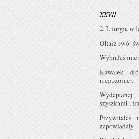
XXVII
2. Liturgia w l
Ołtarz swój św
Wybrałeś miejs
Kawałek dró
niepozornej.
Wydeptanej 
szyszkami i tr
Przywitałeś
zapowiadały.