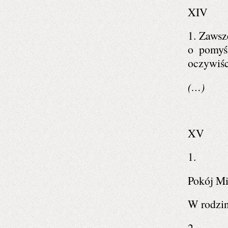
XIV
1. Zawsz
o pomyś
oczywiśc
(…)
XV
1.
Pokój M
W rodzin
2.