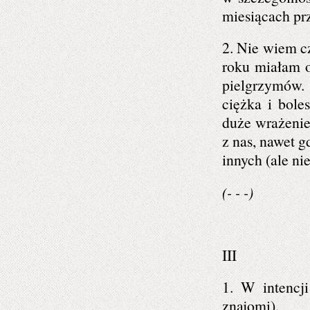
miesiącach pr
2. Nie wiem 
roku miałam o
pielgrzymów. 
ciężka i bole
duże wrażenie
z nas, nawet 
innych (ale n
(- - -)
III
1. W intencji
znajomi).