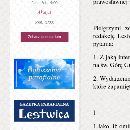
prawosławnej 
Pon. - Sob. 9:00
Akatyst
Środ. 17:00
Pielgrzymi z
redakcję Lest
Zobacz kalendarium
pytania:
1. Z jaką int
na św. Górę G
2. Wydarzenie
które zapami
I
1.Jako, iż omi