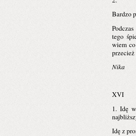
Bardzo p
Podczas 
tego śp
wiem co 
przecież
Nika
XVI
1. Idę 
najbliżs
Idę z pr