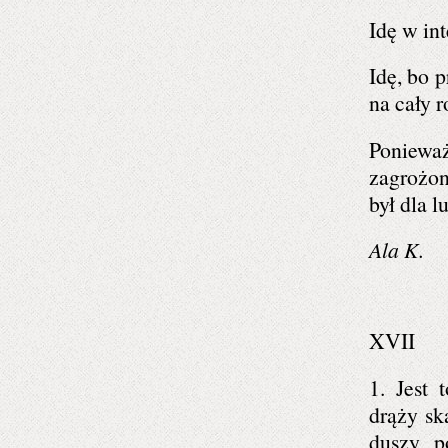
Idę w int
Idę, bo 
na cały r
Poniewa
zagrożon
był dla 
Ala K.
XVII
1. Jest 
drąży sk
duszy p