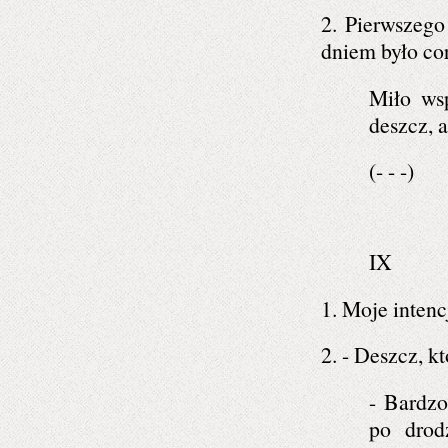
2. Pierwszego
dniem było cora
Miło ws
deszcz, a
(- - -)
IX
1. Moje intenc
2. - Deszcz, k
- Bardzo
po drod