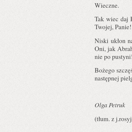
Wieczne.
Tak wiec daj 
Twojej, Panie!
Niski ukłon 
Oni, jak Abra
nie po pustyni
Bożego szczęś
następnej pie
Olga Petruk
(tłum. z j.ros