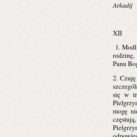
Arkadij
XII
1. Modli
rodzinę,
Panu Bog
2. Czuję
szczegól
się w t
Pielgrz
mogę nie
częstują
Pielgrzy
odpowie