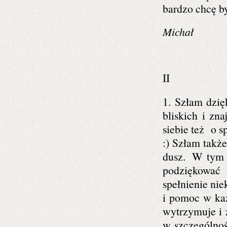
bardzo chcę by
Michał
II
1. Szłam dzię
bliskich i zn
siebie też o 
:) Szłam także
dusz.
W tym r
podziękować 
spełnienie nie
i pomoc w każ
wytrzymuje i 
w szczególnoś