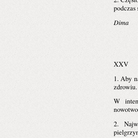
podczas ś
Dima
XXV
1. Aby n
zdrowiu.
W inten
nowotwor
2. Naj
pielgrzy