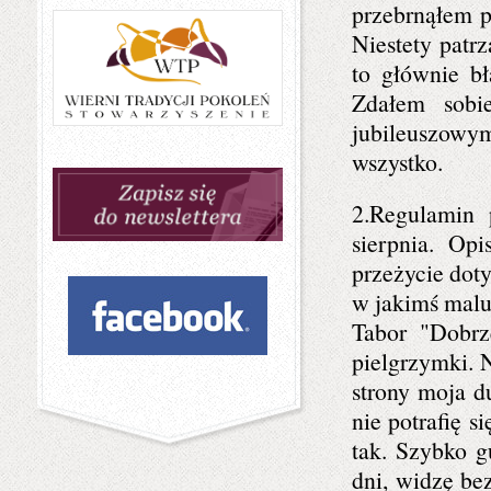
przebrnąłem p
Niestety patr
to głównie bł
Zdałem sobi
jubileuszowy
wszystko.
2.Regulamin
sierpnia. Op
przeżycie doty
w jakimś malu
Tabor "Dobrz
pielgrzymki. N
strony moja du
nie potrafię s
tak. Szybko g
dni, widzę be