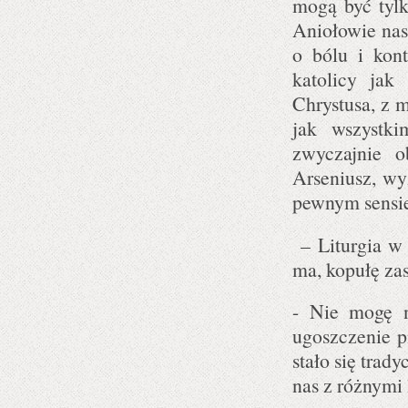
mogą być tylk
Aniołowie nas
o bólu i kont
katolicy jak
Chrystusa, z m
jak wszystk
zwyczajnie 
Arseniusz, wy
pewnym sensie
– Liturgia w l
ma, kopułę zas
- Nie mogę n
ugoszczenie p
stało się trad
nas z różnymi 