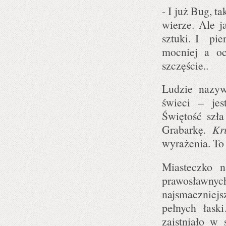
- I już Bug, ta
wierze. Ale j
sztuki. I pie
mocniej a oc
szczęście..
Ludzie nazyw
świeci – jes
Świętość szł
Grabarkę.
Kr
wyrażenia. To 
Miasteczko 
prawosławny
najsmaczniej
pełnych łask
zaistniało w