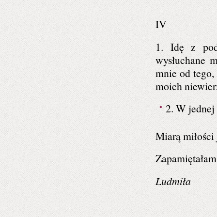
IV
1. Idę z po
wysłuchane m
mnie od tego,
moich niewier
2. W jednej
Miarą miłości 
Zapamiętałam t
Ludmiła