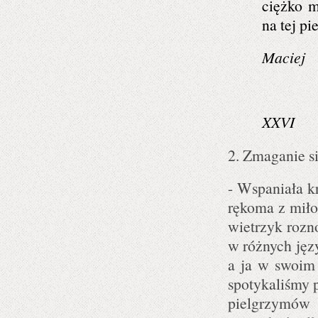
ciężko m
na tej p
Maciej
XXVI
2. Zmaganie s
- Wspaniała k
rękoma z miłoś
wietrzyk rozn
w różnych jęz
a ja w swoim
spotykaliśmy p
pielgrzymów 