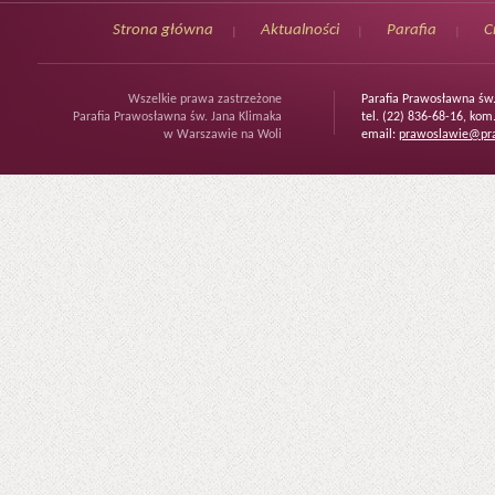
Strona główna
Aktualności
Parafia
C
Wszelkie prawa zastrzeżone
Parafia Prawosławna św
Parafia Prawosławna św. Jana Klimaka
tel. (22) 836-68-16, kom
w Warszawie na Woli
email:
prawoslawie@pra