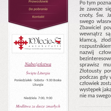
Prawosławie
Po tym poznaj
że zawsze si
Do pobrania
cnoty. Św. 
Kontakt
swego własne
Zbawiciel po
wewnątrz są
kłamcą, złod
rozpustnikiem
nazwij czło
bezintereso
Nabożeństwa
sprawisz mu
Złotousty po
Święta Liturgia
podczas gdy w
Poniedziałek - Sobota - 9.00 Boska
człowiek zost
Liturgia
występek jaką
nie ma swego 
Niedziela 7:00, 9:00
Modlitwa za dusze zmarłych