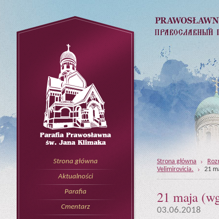
Strona główna
Rozm
Strona główna
Velimirovicia.
21 ma
Aktualności
21 maja (wg
Parafia
Cmentarz
03.06.2018