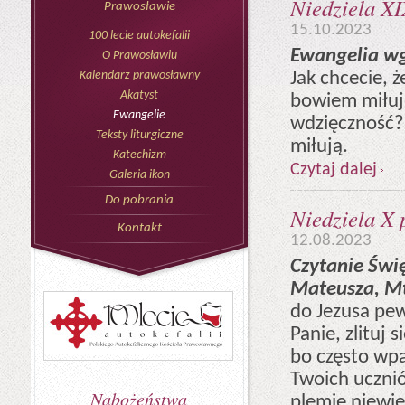
Niedziela XI
Prawosławie
15.10.2023
100 lecie autokefalii
Ewangelia wg
O Prawosławiu
Jak chcecie, ż
Kalendarz prawosławny
Akatyst
bowiem miłuje
Ewangelie
wdzięczność? 
Teksty liturgiczne
miłują.
Katechizm
Czytaj dalej
Galeria ikon
Do pobrania
Niedziela X 
Kontakt
12.08.2023
Czytanie Świ
Mateusza, Mt
do Jezusa pew
Panie, zlituj 
bo często wp
Twoich ucznió
Nabożeństwa
plemię niewie