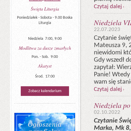
Czytaj dalej
Święta Liturgia
Poniedziałek - Sobota - 9.00 Boska
Niedziela VI
Liturgia
22.07.2023
Czytanie świę
Niedziela 7:00, 9:00
Mateusza 9, 2
Modlitwa za dusze zmarłych
niewidomi któ
Pon. - Sob. 9:00
Gdy wszedł do
Akatyst
zapytał: Wier
Panie! Wtedy 
Środ. 17:00
wam się stani
Czytaj dalej
Zobacz kalendarium
Niedziela po
02.10.2022
Czytanie Świ
Marka, Mk 8,