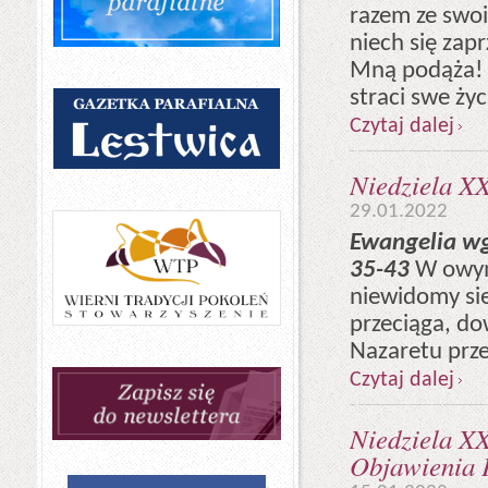
razem ze swoim
niech się zap
Mną podąża! B
straci swe ży
Czytaj dalej
Niedziela XX
29.01.2022
Ewangelia wg
35-43
W owym 
niewidomy sied
przeciąga, dow
Nazaretu prze
Czytaj dalej
Niedziela XX
Objawienia 