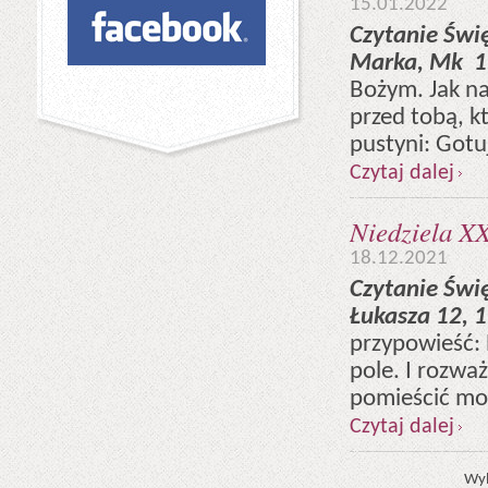
15.01.2022
Czytanie Świ
Marka, Mk 1,
Bożym. Jak na
przed tobą, k
pustyni: Gotuj
Czytaj dalej
Niedziela XX
18.12.2021
Czytanie Świ
Łukasza 12, 
przypowieść:
pole. I rozwa
pomieścić moic
Czytaj dalej
Wyb