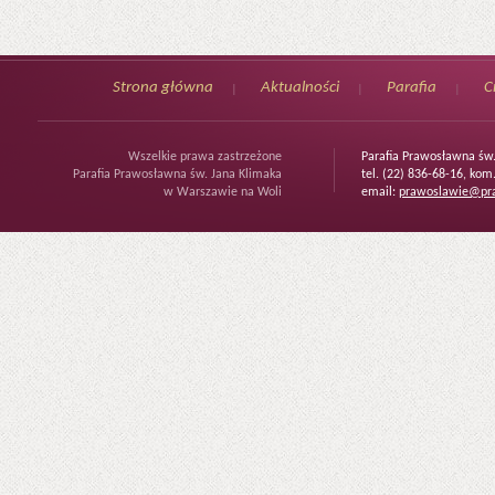
Strona główna
Aktualności
Parafia
C
Wszelkie prawa zastrzeżone
Parafia Prawosławna św
Parafia Prawosławna św. Jana Klimaka
tel. (22) 836-68-16, kom
w Warszawie na Woli
email:
prawoslawie@pra