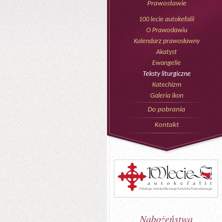
Prawosławie
100 lecie autokefalii
O Prawosławiu
Kalendarz prawosławny
Akatyst
Ewangelie
Teksty liturgiczne
Katechizm
Galeria ikon
Do pobrania
Kontakt
Nabożeństwa